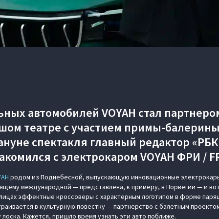
ных автомобилей VOYAH стал партнеро
шом театре с участием примы-балерин
ануне спектакля главный редактор «РБК
акомился с электрокаром VOYAH ФРИ / F
YAH
родом из Поднебесной, выпускающую инновационные электрокары,
тоящему международной — представлена, к примеру, в Норвегии — и во
улицах эффектные кроссоверы с характерным логотипом в форме паря
траивается в культурную повестку — партнерство с балетным проекто
 лоска. Кажется, пришло время узнать эти авто поближе.