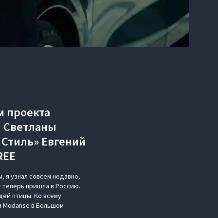
м проекта
ы Светланы
 Стиль» Евгений
REE
 я узнал совсем недавно,
т теперь пришла в Россию.
щей птицы. Ко всему
м Modanse в Большом