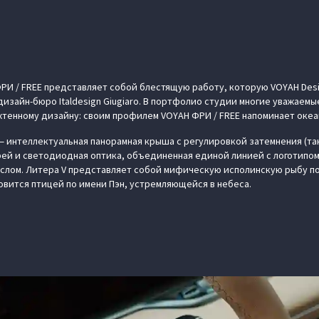
РИ / FREE представляет собой блестящую работу, которую VOYAH Des
дизайн-бюро Italdesign Giugiaro. В портфолио студии многие уважаем
яхтенному дизайну: своим профилем VOYAH ФРИ / FREE напоминает оке
 интеллектуальная панорамная крыша с регулировкой затемнения (така
й и светодиодная оптика, объединенная единой линией с логотипом.
слом. Литера V представляет собой мифическую исполинскую рыбу по
овится птицей по имени Пэн, устремляющейся в небеса.