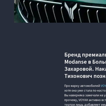
Бренд премиаль
Modanse в Боль
Захаровой. Нак
Тихонович позн
Про марку автомобилей
VO
хотя она уже стала по-нас
Вы наверняка замечали на 
прочему, VOYAH активно вс
театре лишь добавляет ему