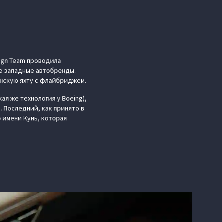
ign Team проводила
ые западные автобренды.
анскую яхту с флайбриджем.
я же технология у Boeing),
 Последний, как принято в
 имени Кунь, которая