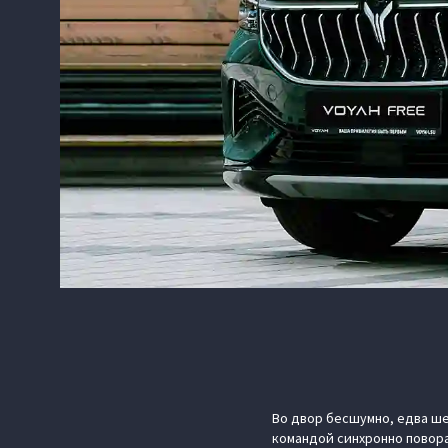
Во двор бесшумно, едва ше
командой синхронно повора