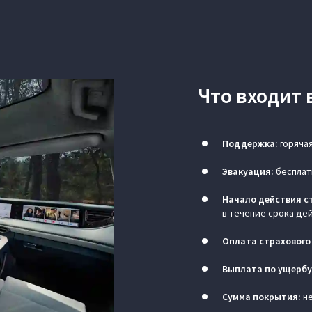
Что входит 
Поддержка:
горячая
Эвакуация:
бесплатн
Начало действия с
в течение срока де
Оплата страхового
Выплата по ущербу
Сумма покрытия:
не