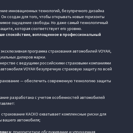
ние инновационных технологий, безупречного дизайна
 Он создан для того, чтобы открывать новые горизонты
авнимое ощущение свободы. Но даже самый технологичный
защите, которая соответствует его уровню.
ше спокойствие, воплощенное в профессиональный
 эксклюзивная программа страхования автомобилей VOYAH,
циальных дилеров марки.
тнерстве с ведущими российскими страховыми компаниями
 автомобиля VOYAH безупречную страховую защиту по всей
трахование — обеспечить современную технологию защиты
ание разработана с учетом особенностей автомобилей
тавляет:
:
страхование КАСКО охватывает комплексные риски для
 вашего автомобиля;
рвиса:
приоритетное обслуживание и упрощенная