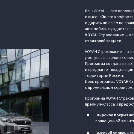
Ваш VOYAH — это воплоще
и высочайшего комфорта.
и дарить ни с чем не ср
автомобиль нуждается в 
VOYAH Страхование — ва
страховой защите.
VOYAH Страхование — это
доступная в салонах офи
Программа создана в пар
и предлагает владельцам
территории России.
Цель программы VOYAH С
с премиальным сервисом.
Программа VOYAH Страхов
премиум-класса и предос
Широкое покрытие
полноценной защиты
Высокий уровень се