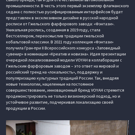
промышленности. В честь этого первый экземпляр флагманского
седана с полностью русифицированным интерфейсом будет
представлен в эксклюзивном дизайне в русской народной
росписи от Гжельского фарфорового завода: «Фэнтази».
Уникальная роспись, созданная в 2019 году, стала
бестселлером, переосмыслив традиции гжельской
кобальтовой классики. В 2021 году коллекция «Фэнтази»
получила Гран-при II Всероссийского конкурса «Заповедный
сувенир» в номинации «Креатив и новизна». Идея презентации
очередной локализованной модели VOYAH в коллаборации с
Гжельским фарфоровым заводом – это ответ на мировой и
российский тренд на «локальность», поддержку и
популяризацию культурных традиций России. Так, внедряя
новые технологии, нацеленные на постоянное
совершенствование, инновационный бренд VOYAH стремится
продемонстрировать не только визионерский подход, но и
устойчивое развитие, подчеркивая локализацию своей
продукции в России.