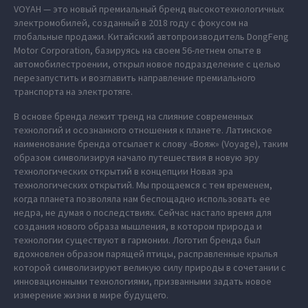
VOYAH — это новый премиальный бренд высокотехнологичных
электромобилей, созданный в 2018 году с фокусом на
глобальные продажи. Китайский автопроизводитель DongFeng
Motor Corporation, базируясь на своем 56-летнем опыте в
автомобилестроении, открыл новое подразделение с целью
перезапустить и возглавить направление премиального
транспорта на электротяге.
В основе бренда лежит тренд на слияние современных
технологий и осознанного отношения к планете. Латинское
наименование бренда отсылает к слову «Вояж» (Voyage), таким
образом символизируя начало путешествия в новую эру
технологических открытий в концепции Новая эра
технологических открытий. Мы прощаемся с тем временем,
когда планета позволяла нам беспощадно использовать ее
недра, не думая о последствиях. Сейчас настало время для
создания нового образа мышления, в котором природа и
технологии существуют в гармонии. Логотип бренда был
вдохновлен образом парящей птицы, расправленные крылья
которой символизируют великую силу природы в сочетании с
инновационными технологиями, призванными задать новое
измерение жизни в мире будущего.