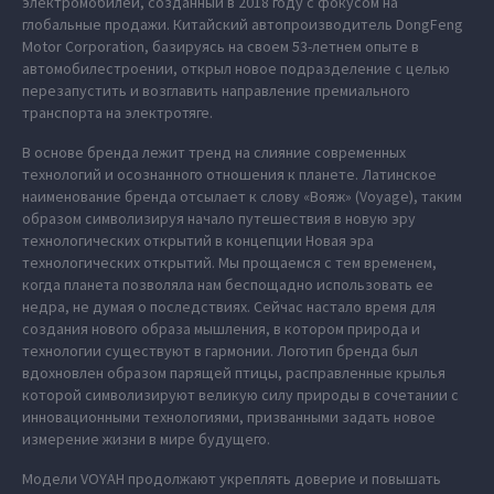
электромобилей, созданный в 2018 году с фокусом на
глобальные продажи. Китайский автопроизводитель DongFeng
Motor Corporation, базируясь на своем 53-летнем опыте в
автомобилестроении, открыл новое подразделение с целью
перезапустить и возглавить направление премиального
транспорта на электротяге.
В основе бренда лежит тренд на слияние современных
технологий и осознанного отношения к планете. Латинское
наименование бренда отсылает к слову «Вояж» (Voyage), таким
образом символизируя начало путешествия в новую эру
технологических открытий в концепции Новая эра
технологических открытий. Мы прощаемся с тем временем,
когда планета позволяла нам беспощадно использовать ее
недра, не думая о последствиях. Сейчас настало время для
создания нового образа мышления, в котором природа и
технологии существуют в гармонии. Логотип бренда был
вдохновлен образом парящей птицы, расправленные крылья
которой символизируют великую силу природы в сочетании с
инновационными технологиями, призванными задать новое
измерение жизни в мире будущего.
Модели VOYAH продолжают укреплять доверие и повышать