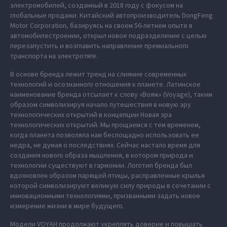
электромобилей, созданный в 2018 году с фокусом на
глобальные продажи. Китайский автопроизводитель DongFeng
Motor Corporation, базируясь на своем 56-летнем опыте в
автомобилестроении, открыл новое подразделение с целью
перезапустить и возглавить направление премиального
транспорта на электротяге.
В основе бренда лежит тренд на слияние современных
технологий и осознанного отношения к планете. Латинское
наименование бренда отсылает к слову «Вояж» (Voyage), таким
образом символизируя начало путешествия в новую эру
технологических открытий в концепции Новая эра
технологических открытий. Мы прощаемся с тем временем,
когда планета позволяла нам беспощадно использовать ее
недра, не думая о последствиях. Сейчас настало время для
создания нового образа мышления, в котором природа и
технологии существуют в гармонии. Логотип бренда был
вдохновлен образом парящей птицы, расправленные крылья
которой символизируют великую силу природы в сочетании с
инновационными технологиями, призванными задать новое
измерение жизни в мире будущего.
Модели VOYAH продолжают укреплять доверие и повышать