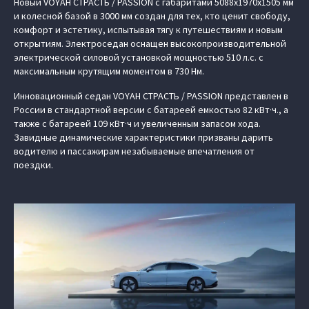
Новый VOYAH СТРАСТЬ / PASSION с габаритами 5088х1970х1505 мм
и колесной базой в 3000 мм создан для тех, кто ценит свободу,
комфорт и эстетику, испытывая тягу к путешествиям и новым
открытиям. Электроседан оснащен высокопроизводительной
электрической силовой установкой мощностью 510 л.с. с
максимальным крутящим моментом в 730 Нм.
Инновационный седан VOYAH СТРАСТЬ / PASSION представлен в
России в стандартной версии с батареей емкостью 82 кВт·ч., а
также с батареей 109 кВт·ч и увеличенным запасом хода.
Завидные динамические характеристики призваны дарить
водителю и пассажирам незабываемые впечатления от
поездки.