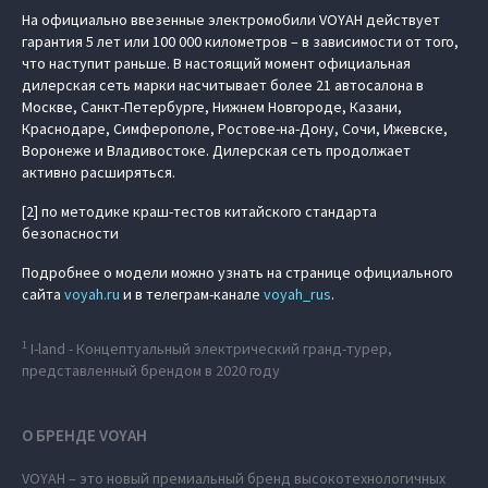
На официально ввезенные электромобили VOYAH действует
гарантия 5 лет или 100 000 километров – в зависимости от того,
что наступит раньше. В настоящий момент официальная
дилерская сеть марки насчитывает более 21 автосалона в
Москве, Санкт-Петербурге, Нижнем Новгороде, Казани,
Краснодаре, Симферополе, Ростове-на-Дону, Сочи, Ижевске,
Воронеже и Владивостоке. Дилерская сеть продолжает
активно расширяться.
[2] по методике краш-тестов китайского стандарта
безопасности
Подробнее о модели можно узнать на странице официального
сайта
voyah.ru
и в телеграм-канале
voyah_rus
.
1
I-land - Концептуальный электрический гранд-турер,
представленный брендом в 2020 году
О БРЕНДЕ VOYAH
VOYAH – это новый премиальный бренд высокотехнологичных