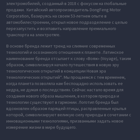
электромобилей, созданный в 2018 с фокусом на глобальные
продажи. Китайский автопроизводитель DongFeng Motor
Corporation, базируясь на своем 53-летнем опыте в
автомобилестроении, открыл новое подразделение с целью
перезапустить и возглавить направление премиального
транспорта на электротяге.
В основе бренда лежит тренд на слияние современных
технологий и осознанного отношения к планете. Латинское
наименование бренда отсылает к слову «Вояж» (Voyage), таким
образом, символизируя начало путешествия в новую эру
технологических открытий в концепции Новая эра
технологических открытий*. Мы прощаемся с тем временем,
когда планета позволяла нам беспощадно использовать ее
недра, не думая о последствиях. Сейчас настало время для
создания нового образа мышления, в котором природа и
технологии существуют в гармонии. Логотип бренда был
вдохновлен образом парящей птицы, расправленные крылья
которой, символизируют великую силу природы в сочетании с
инновационными технологиями, призванными задать новое
измерение жизни в мире будущего.