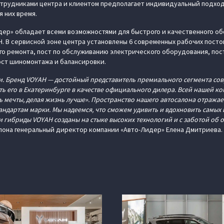
отрудниками центра и клиентом предполагает индивидуальный подход
 них время.
ер» обладает всеми возможностями для быстрого и качественного о
. В сервисной зоне центра установлены 6 современных рабочих постов
о ремонта, пост по обслуживанию электрического оборудования, пост
пост шиномонтажа и балансировки.
и. Бренд VOYAH — достойный представитель премиального сегмента с
ть его в Екатеринбурге в качестве официального дилера. Всей нашей 
 мечты, делая жизнь лучше». Пространство нашего автосалона отражае
андартам марки. Мы надеемся, что сможем удивить и вдохновить самых
и гибриды VOYAH созданы на стыке высоких технологий и с заботой об
лона генеральный директор компании «Авто-Лидер» Елена Дмитриева.