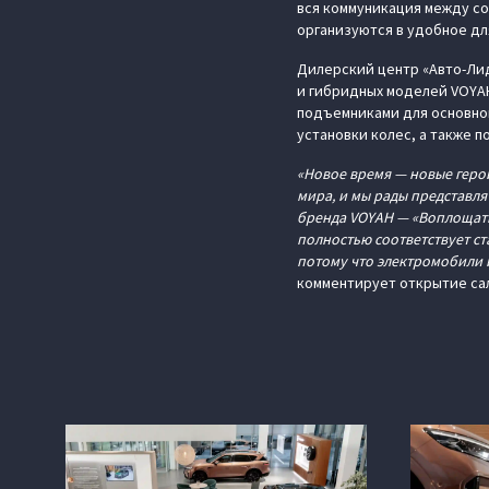
вся коммуникация между с
организуются в удобное для
Дилерский центр «Авто-Лид
и гибридных моделей VOYAH
подъемниками для основног
установки колес, а также 
«Новое время — новые геро
мира, и мы рады представля
бренда VOYAH — «Воплощать
полностью соответствует ст
потому что электромобили 
комментирует открытие са