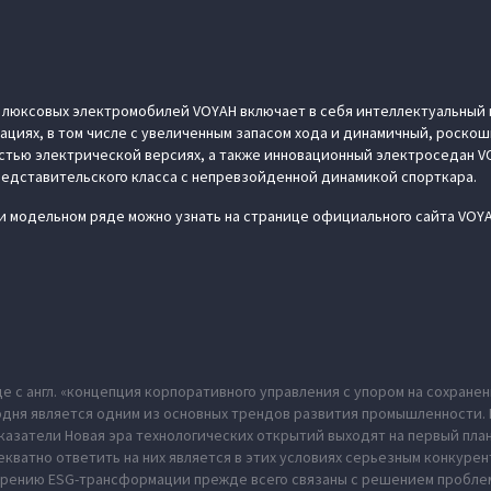
 люксовых электромобилей VOYAH включает в себя интеллектуальный 
ациях, в том числе с увеличенным запасом хода и динамичный, роскош
стью электрической версиях, а также инновационный электроседан VO
дставительского класса с непревзойденной динамикой спорткара.
и модельном ряде можно узнать на странице официального сайта VOY
де с англ. «концепция корпоративного управления с упором на сохран
одня является одним из основных трендов развития промышленности. В
казатели Новая эра технологических открытий выходят на первый пла
екватно ответить на них является в этих условиях серьезным конкуре
дрению ESG-трансформации прежде всего связаны с решением пробл