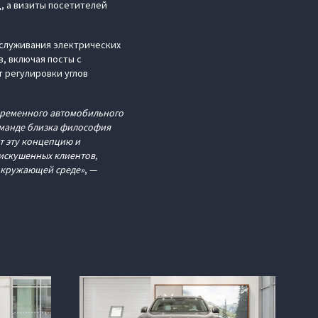
, а визиты посетителей
бслуживания электрических
, включая посты с
 регулировки углов
овременного автомобильного
команде близка философия
т эту концепцию и
 искушенных клиентов,
 окружающей среде»
, —