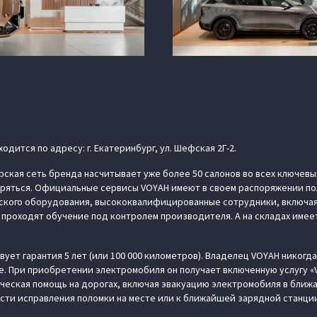
одится по адресу: г. Екатеринбург, ул. Шефская 2Г-2.
ская сеть бренда насчитывает уже более 50 салонов во всех ключевы
ряться. Официальные сервисы VOYAH имеют в своем распоряжении по
ского оборудования, высококвалифицированные сотрудники, включая
 проходят обучение под контролем производителя. А на складах имее
ует гарантия 5 лет (или 100 000 километров). Владелец VOYAH никогда
е. При приобретении электромобиля он получает включенную услугу 
ческая помощь на дорогах, включая эвакуацию электромобиля в бли
сти исправления поломки на месте или к ближайшей зарядной станции