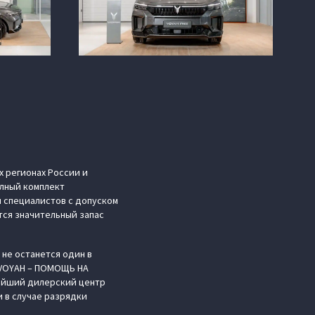
х регионах России и
лный комплект
 специалистов с допуском
тся значительный запас
 не останется один в
«VOYAH – ПОМОЩЬ НА
жайший дилерский центр
 в случае разрядки