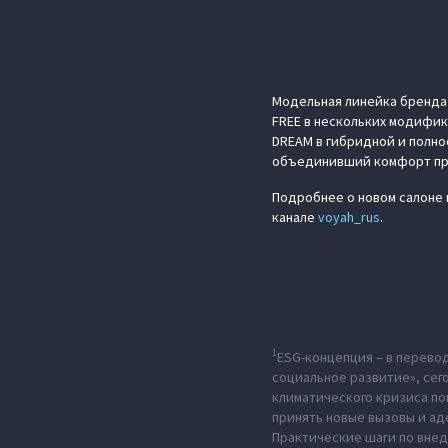
Модельная линейка бренда
FREE в нескольких модифик
DREAM в гибридной и полно
объединивший комфорт пре
Подробнее о новом салоне 
канале
voyah_rus
.
1
ESG-концепция – в перево
социальное развитие», сег
климатического кризиса по
принять новые вызовы и ад
Практические шаги по вне