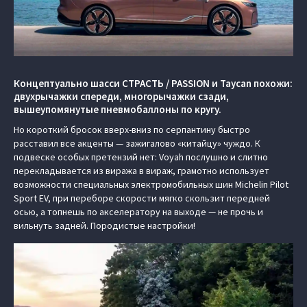
Концептуально шасси СТРАСТЬ / PASSION и Taycan похожи:
двухрычажки спереди, многорычажки сзади,
вышеупомянутые пневмобаллоны по кругу.
Но короткий бросок вверх-вниз по серпантину быстро
расставил все акценты — зажигалово «китайцу» чуждо. К
подвеске особых претензий нет: Voyah послушно и слитно
перекладывается из виража в вираж, грамотно использует
возможности специальных электромобильных шин Michelin Pilot
Sport EV, при переборе скорости мягко скользит передней
осью, а топнешь по акселератору на выходе — не прочь и
вильнуть задней. Породистые настройки!