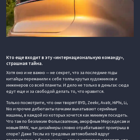
Кто еще входит в эту «интернациональную команду»,
страшная тайна.
Хотя оно и не важно — не секрет, что за последние годы
китайцы переманили к себе толпы крутых художников и
инженеров со всей планеты. И дело не только в деньгах: сюда
едут еще и за свободой делать то, что нравится.
Только посмотрите, что они творят! BYD, Zeekr, Avatr, HiPhi, Li,
Nio и прочие дебютанты пачками выкатывают серийные
машины, в каждой из которых хочется как минимум посидеть.
Что там по безликим Фольксвагенам, аморфным Мерседесам и
новым BMW, чьи дизайнеры словно отрабатывают проигрыш в
споре? Даже Теслы из тредовых автомобилей вдруг