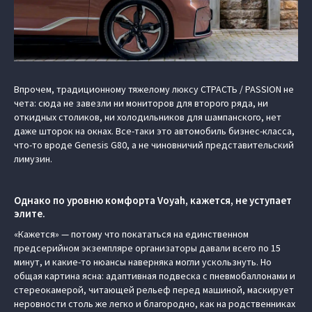
Впрочем, традиционному тяжелому люксу СТРАСТЬ / PASSION не
чета: сюда не завезли ни мониторов для второго ряда, ни
откидных столиков, ни холодильников для шампанского, нет
даже шторок на окнах. Все-таки это автомобиль бизнес-класса,
что-то вроде Genesis G80, а не чиновничий представительский
лимузин.
Однако по уровню комфорта Voyah, кажется, не уступает
элите.
«Кажется» — потому что покататься на единственном
предсерийном экземпляре организаторы давали всего по 15
минут, и какие-то нюансы наверняка могли ускользнуть. Но
общая картина ясна: адаптивная подвеска с пневмобаллонами и
стереокамерой, читающей рельеф перед машиной, маскирует
неровности столь же легко и благородно, как на родственниках