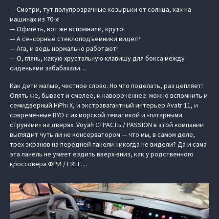
— Смотри, тут полупрозрачные козырьки от солнца, как на
машинах из 70-х!
— Офигеть, вот же вспомнили, круто!
— А сенсорные стеклоподъемники видел?
— Ага, и ведь нормально работают!
— О, глянь, какую хрустальную клавишу для бокса между
сиденьями забабахали…
Как дети малые, честное слово. Но что поделать, раз цепляет!
Опять же, бывает и смелее, и навороченнее: можно вспомнить и
семидверный HiPhi X, и экстравагантный интерьер Avatr 11, и
современные BYD с их морской тематикой и «гитарными
струнами» на дверях. Voyah СТРАСТЬ / PASSION в этой компании
выглядит чуть ли не консерватором — что мы, в самом деле,
трех экранов на передней панели никогда не видели? Да и сама
эта панель не умеет ездить вверх-вниз, как у родственного
кроссовера ФРИ / FREE…