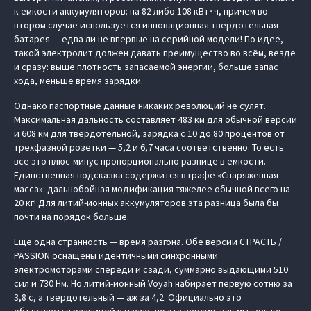
к емкости аккумуляторов: на 82 либо 108 кВт∙ч, причем во
втором случае используется инновационная твердотельная
батарея — едва ли не впервые на серийной модели! По идее,
такой электролит должен давать преимущество во всём, везде
и сразу: выше плотность запасаемой энергии, больше запас
хода, меньше время зарядки.
Однако паспортные данные никаких революций не сулят.
Максимальная дальность составляет 483 км для обычной версии
и 608 км для твердотельной, зарядка с 10 до 80 процентов от
трехфазной розетки — 5,2 и 6,7 часа соответственно. То есть
все это плюс-минус пропорционально разнице в емкости.
Единственная подсказка содержится в графе «Снаряженная
масса»: дальнобойная модификация тяжелее обычной всего на
20 кг! Для литий-ионных аккумуляторов эта разница была бы
почти на порядок больше.
Еще одна странность — время разгона. Обе версии СТРАСТЬ /
PASSION оснащены идентичными синхронными
электромоторами спереди и сзади, суммарно выдающими 510
сил и 730 Нм. Но литий-ионный Voyah набирает первую сотню за
3,8 с, а твердотельный — аж за 4,2. Официально это
объясняется разницей в массе, но эта версия, как мы только