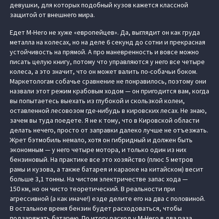
девушки, для которых подобный кузов кажется классной
защитой от внешнего мира.
Едет M-Hero не хуже «европейцев». Да, выглядит он как груда
металла на колесах, но на деле 6 секунд до сотни и прекрасная
устойчивость на прямой. А про маневренность и вовсе можно
писать целую книгу, потому что управляются у него все четыре
колеса, а это значит, что он может валить по-собачьи боком.
Маркетологам собачье сравнение не понравилось, поэтому они
назвали этот режим крабовым ходом — он пригодится вам, когда
вы попытаетесь выехать из глубокой и скользкой колеи,
оставленной лесовозом где-нибудь в кировских лесах. Не знаю,
зачем вы туда поедете. Я не к тому, что в Кировской области
делать нечего, просто от заправки далеко лучше не отъезжать.
Жрет бэтмобиль немало, хотя он гибридный и должен быть
экономным — у него четыре мотора, и только один из них
бензиновый. На практике все это хозяйство (плюс 5 метров
рамы и кузова, а также батарея и караоке на китайском) весит
больше 3,1 тонны. На чистом электричестве запас хода —
150 км, но он чисто теоретический. В реальности при
агрессивной (а как иначе!) езде делите его на два с половиной.
В остальное время бензин будет расходоваться, чтобы
подзаряжать батарею. По итогу расход у M-Hero в два раза