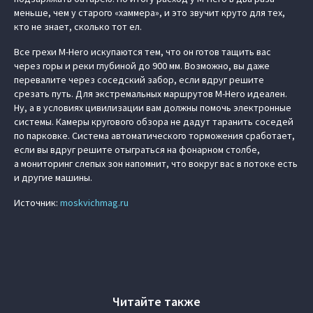
меньше, чем у старого «хаммера», и это звучит круто для тех,
кто не знает, сколько тот ел.
Все грехи M-Hero искупаются тем, что он готов тащить вас
через горы и реки глубиной до 900 мм. Возможно, вы даже
перевалите через соседский забор, если вдруг решите
срезать путь. Для экстремальных маршрутов M-Hero идеален.
Ну, а в условиях цивилизации вам должны помочь электронные
системы. Камеры кругового обзора не дадут таранить соседей
по парковке. Система автоматического торможения сработает,
если вы вдруг решите отыграться на фонарном столбе,
а мониторинг слепых зон напомнит, что вокруг вас в потоке есть
и другие машины.
Источник:
moskvichmag.ru
Читайте также