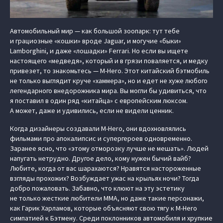
Автомобильный мир — как большой зоопарк: тут тебе
и грациозные «кошки» вроде Jaguar, и могучие «быки»
Lamborghini, и даже «лошадки» Ferrari. Но если вы ищете
настоящего «медведя», который и в грязи поваляется, и медку
привезет, то знакомьтесь — M-Hero. Этот китайский бэтмобиль
не только выглядит круче «хаммера», но и едет не хуже любого
легендарного внедорожника мира. Вы могли бы удивиться, что
я поставил в один ряд «китайца» с европейским люксом.
А может, даже и удивились, если не видели ценник.
Когда дизайнеры создавали M-Hero, они вдохновлялись
фильмами про апокалипсис и супергероев одновременно.
Заранее ясно, что «этому отморозку лучше не мешать». Людей
напугать нетрудно. Другое дело, кому нужен бычий вайб?
Любите, когда от вас шарахаются? Нравятся настороженные
взгляды прохожих? Возбуждает ужас на крыльях ночи? Тогда
добро пожаловать. Забавно, что клюют на эту эстетику
не только жесткие любители ММА, но даже такие персонажи,
как Гарик Харламов, которые объясняют свою тягу к M-Hero
симпатией к Бэтмену. Среди поклонников автомобиля и хрупкие