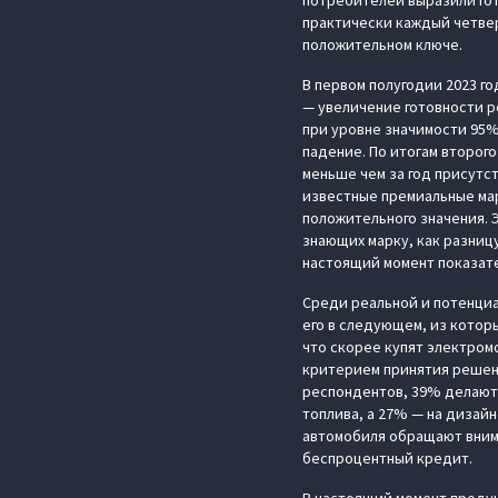
потребителей выразили гот
практически каждый четве
положительном ключе.
В первом полугодии 2023 го
— увеличение готовности р
при уровне значимости 95%
падение. По итогам второг
меньше чем за год присутс
известные премиальные мар
положительного значения.
знающих марку, как разницу
настоящий момент показате
Среди реальной и потенци
его в следующем, из котор
что скорее купят электром
критерием принятия решен
респондентов, 39% делают 
топлива, а 27% — на дизайн
автомобиля обращают внима
беспроцентный кредит.