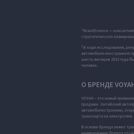
1
BrandScience — консалтин
стратегического планирова
2
В ходе исследования, ре
автомобиля иностранного п
шесть месяцев 2023 года б
человек.
О БРЕНДЕ VOYA
VOYAH – это новый премиал
продажи. Китайский автопр
автомобилестроении, откры
транспорта на электротяге.
В основе бренда лежит тре
наименование бренда отсыл