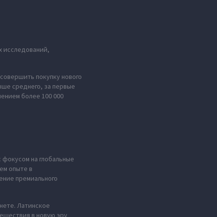
х исследований,
совершить покупку нового
ыше среднего, за первые
лением более 100 000
с фокусом на глобальные
ем опыте в
ение премиального
анете. Латинское
тешествия в новую эру