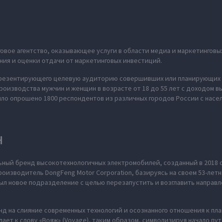
говое агентство, оказывающее услуги в области медиа и маркетинговы
ния и оценки отдачи от маркетинговых инвестиций.
презентирующего целевую аудиторию совершивших или планирующих 
роизводства мужчин и женщин в возрасте от 18 до 55 лет с доходом в
ыло опрошено 1800 респондентов из различных городов России с насе
H
ьный бренд высокотехнологичных электромобилей, созданный в 2018 
оизводитель DongFeng Motor Corporation, базируясь на своем 53-летн
л новое подразделение с целью перезапустить и возглавить направл
нд на слияние современных технологий и осознанного отношения к пл
ает к слову «Вояж» (Voyage), таким образом, символизируя начало пу