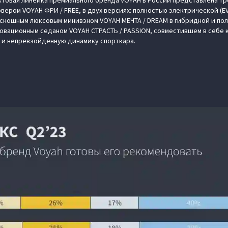
товая линейка премиального бренда VOYAH в России представлена тр
ером VOYAH ФРИ / FREE, в двух версиях: полностью электрической (EV
роскошным люксовым минивэном VOYAH МЕЧТА / DREAM в гибридной и п
новационным седаном VOYAH СТРАСТЬ / PASSION, совместившем в себе
 и непревзойденную динамику спорткара.