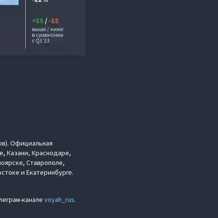
ов). Официальная
е, Казани, Краснодаре,
ноярске, Ставрополе,
стоке и Екатеринбурге.
елеграм-канале
voyah_rus
.