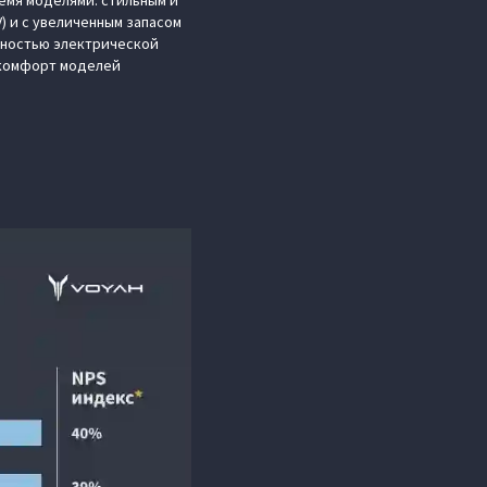
емя моделями: стильным и
) и с увеличенным запасом
олностью электрической
 комфорт моделей