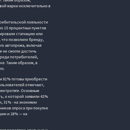
. Таким образом,
вой марки исключительно в
требительской лояльности
о 15 процентных пунктов
рировали стагнацию или
, что позволило бренду,
го автопрома, включая
е не смогли достичь
среди потребителей,
ке. Таким образом, в
го.
и 81% готовы приобрести
ользователей отмечают,
лектротяге. Основным
ь, о которой заявили 42%
, 31% - на экономии
тников опроса при покупке
шин и 28% — на