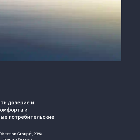
ть доверие и
комфорта и
ные потребительские
1
irection Group)
, 23%