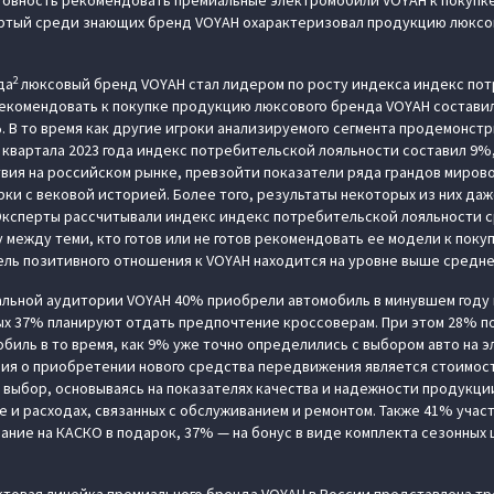
овность рекомендовать премиальные электромобили VOYAH к покупке
ртый среди знающих бренд VOYAH охарактеризовал продукцию люксо
2
да
люксовый бренд VOYAH стал лидером по росту индекса индекс по
екомендовать к покупке продукцию люксового бренда VOYAH составил
. В то время как другие игроки анализируемого сегмента продемонст
о квартала 2023 года индекс потребительской лояльности составил 9%
твия на российском рынке, превзойти показатели ряда грандов мирово
ки с вековой историей. Более того, результаты некоторых из них даж
 Эксперты рассчитывали индекс индекс потребительской лояльности 
 между теми, кто готов или не готов рекомендовать ее модели к покуп
ль позитивного отношения к VOYAH находится на уровне выше средне
альной аудитории VOYAH 40% приобрели автомобиль в минувшем году 
ых 37% планируют отдать предпочтение кроссоверам. При этом 28% п
обиль в то время, как 9% уже точно определились с выбором авто на э
ия о приобретении нового средства передвижения является стоимост
выбор, основываясь на показателях качества и надежности продукции
е и расходах, связанных с обслуживанием и ремонтом. Также 41% учас
ние на КАСКО в подарок, 37% — на бонус в виде комплекта сезонных 