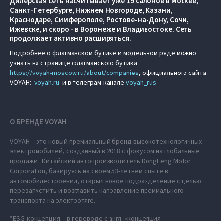
Дилерская сеть насчитывает уже 19 салонов в Москве,
Санкт-Петербурге, Нижнем Новгороде, Казани,
Краснодаре, Симферополе, Ростове-на-Дону, Сочи,
Ижевске, и скоро - в Воронеже и Владивостоке. Сеть
продолжает активно расширяться.
Подробнее о флагманском бутике и модельном ряде можно
узнать на странице флагманского бутика
https://voyah-moscow.ru/about/companies
, официального сайта
VOYAH:
voyah.ru
и в телеграм-канале
voyah_rus
О БРЕНДЕ VOYAH
VOYAH – это новый премиальный бренд высокотехнологичных
электромобилей, созданный в 2018 с фокусом на глобальные
продажи. Китайский автопроизводитель DongFeng Motor
Corporation, базируясь на своем 53-летнем опыте в
автомобилестроении, открыл новое подразделение с целью
перезапустить и возглавить направление премиального
транспорта на электротяге.
*ESG-концепция – в переводе с англ. «концепция