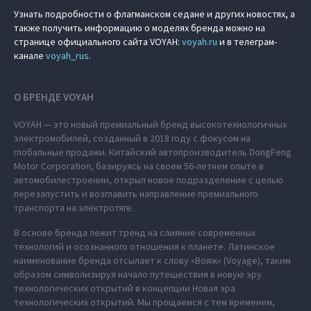
Узнать подробности о флагманском седане и других новостях, а
также получить информацию о моделях бренда можно на
странице официального сайта VOYAH:
voyah.ru
и в телеграм-
канале
voyah_rus
.
О БРЕНДЕ VOYAH
VOYAH — это новый премиальный бренд высокотехнологичных
электромобилей, созданный в 2018 году с фокусом на
глобальные продажи. Китайский автопроизводитель DongFeng
Motor Corporation, базируясь на своем 56-летнем опыте в
автомобилестроении, открыл новое подразделение с целью
перезапустить и возглавить направление премиального
транспорта на электротяге.
В основе бренда лежит тренд на слияние современных
технологий и осознанного отношения к планете. Латинское
наименование бренда отсылает к слову «Вояж» (Voyage), таким
образом символизируя начало путешествия в новую эру
технологических открытий в концепции Новая эра
технологических открытий. Мы прощаемся с тем временем,