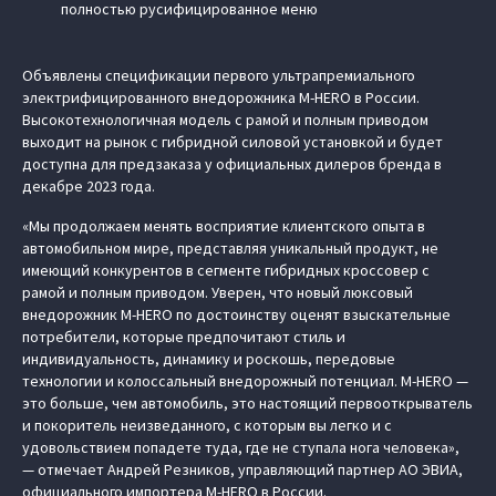
полностью русифицированное меню
Объявлены спецификации первого ультрапремиального
электрифицированного внедорожника M‑HERO в России.
Высокотехнологичная модель с рамой и полным приводом
выходит на рынок с гибридной силовой установкой и будет
доступна для предзаказа у официальных дилеров бренда в
декабре 2023 года.
«Мы продолжаем менять восприятие клиентского опыта в
автомобильном мире, представляя уникальный продукт, не
имеющий конкурентов в сегменте гибридных кроссовер с
рамой и полным приводом. Уверен, что новый люксовый
внедорожник M‑HERO по достоинству оценят взыскательные
потребители, которые предпочитают стиль и
индивидуальность, динамику и роскошь, передовые
технологии и колоссальный внедорожный потенциал. M‑HERO —
это больше, чем автомобиль, это настоящий первооткрыватель
и покоритель неизведанного, с которым вы легко и с
удовольствием попадете туда, где не ступала нога человека»,
— отмечает Андрей Резников, управляющий партнер АО ЭВИА,
официального импортера M‑HERO в России.