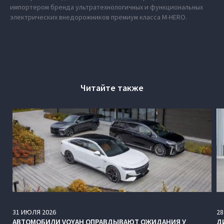
импортером бренда ультратехнологичных и функциональных
электрических внедорожников премиум класса M‑HERO.
Читайте также
31
ИЮЛЯ
2026
28
АВТОМОБИЛИ VOYAH ОПРАВДЫВАЮТ ОЖИДАНИЯ У
Д