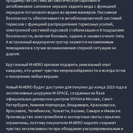
продвинутая система автоматической парковки и
антибликовое салонное зеркало заднего вида с функцией
передачи потокового видео во время маневров. Пассивная
безопасность обеспечивается антиблокировочной системой
тормозов с функцией распределения тормозных усилий,
электронной системой курсовой стабилизации и 8 подушками
безопасности, включая боковые, задние и занавесочного типа.
А встроенный видеорегистратор окажется незаменимым
помощником в случае возникновения спорной ситуации на
дороге.
Брутальный M‑HERO призван подарить уникальный опыт
каждому, кто ценит чувство непревзойденности и всегда готов
к покорению любых вершин.
Новый M‑HERO будет доступен для покупки до конца 2023 года в
эксклюзивных шоурумах M-SPACE, созданных на базе
официальных дилерских центров VOYAH в Москве, Санкт-
Петербурге, Нижнем Новгороде, Владимире, Красноярске,
Ярославле, Челябинске, Тольятти, Казани, Самаре и Ижевске.
Производство электромобиля и экспортные квоты серьезно
ограничены, поэтому покупатели M‑HERO надолго сохранят
чувство эксклюзивности при обладании ультрапремиальным и