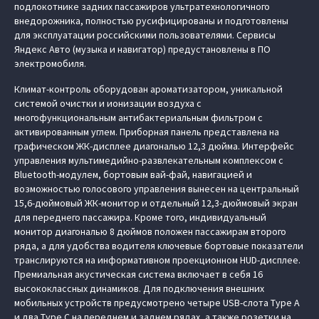
подлокотнике задних пассажиров ультратехнологичного
внедорожника, полностью русифицированы и подготовлены
для эксплуатации российскими пользователями. Сервисы
Яндекс Авто (музыка и навигатор) предустановлены в ПО
электромобиля.
Климат-контроль оборудован ароматизатором, уникальной
системой очистки и ионизации воздуха с
многофункциональным антибактериальным фильтром с
активированным углем. Приборная панель представлена на
графическом ЖК-дисплее диагональю 12,3 дюйма. Интерфейс
управления мультимедийно-развлекательным комплексом с
Bluetooth-модулем, бортовым вай-фай, навигацией и
возможностью голосового управления вынесен на центральный
15,6-дюймовый ЖК-монитор и отдельный 12,3-дюймовый экран
для переднего пассажира. Кроме того, индивидуальный
монитор диагональю 8 дюймов положен пассажирам второго
ряда, а для удобства водителя ключевые бортовые показатели
транслируются на информативном проекционном HUD-дисплее.
Премиальная акустическая система включает в себя 16
высококлассных динамиков. Для подключения внешних
мобильных устройств предусмотрено четыре USB-слота Type A
и два Type C на переднем и заднем рядах, а также розетки на