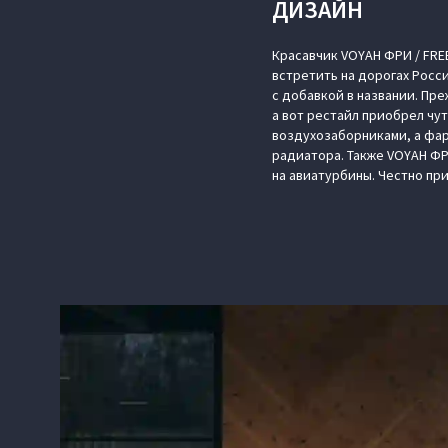
ДИЗАЙН
Красавчик VOYAH ФРИ / FRE
встретить на дорогах Росс
с добавкой в названии. Пр
а вот рестайл приобрел чу
воздухозаборниками, а фа
радиатора. Также VOYAH ФР
на авиатурбины. Честно при