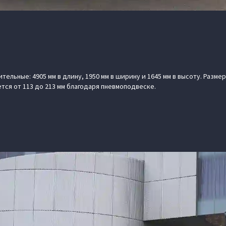
ельные: 4905 мм в длину, 1950 мм в ширину и 1645 мм в высоту. Разме
ется от 113 до 213 мм благодаря пневмоподвеске.