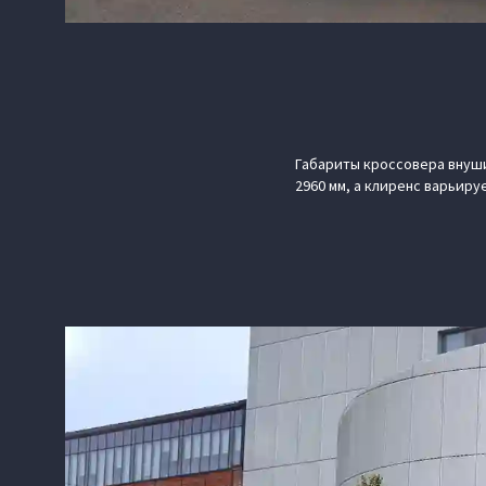
Габариты кроссовера внушит
2960 мм, а клиренс варьиру