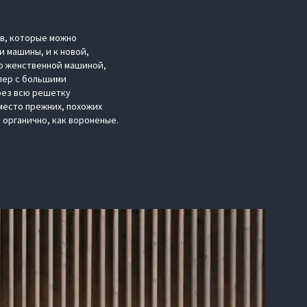
ов, которые можно
и машины, и к новой,
ко женственной машиной,
пер с большими
рез всю решетку
место прежних, похожих
к органично, как вороненые.