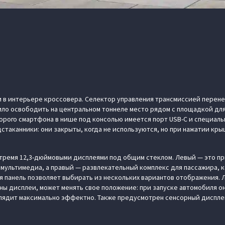
и в интерьере кроссовера. Селектор управления трансмиссией перене
лило освободить на центральном тоннеле место рядом с площадкой д
орого смартфона в нише под консолью имеется порт USB-C и специал
стаканники: они закрыты, когда не используются, но при нажатии кр
тремя 12,3-дюймовыми дисплеями под общим стеклом. Левый — это пр
мультимедиа, а правый — развлекательный комплекс для пассажира, 
ая панель позволяет выбирать из нескольких вариантов отображения. 
ны дисплеи, может менять свое положение: при запуске автомобиля он
лядит максимально эффектно. Также предусмотрен сенсорный диспле