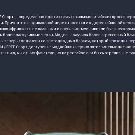
E Спорт — определенно один из самых стильных китайских кроссовер
ии. Причем это в одинаковой мере относится и к дорестайловой верси
ежняя «фришка» с ее плавными и очень чистыми линиями была несколь
ть более маскулинные черты. Модель получила более агрессивный бам
ры теперь соединены со светодиодным блоком, который проходит че
И / FREE Спорт доступен на моднейших черных пятиспицевых дисках в
знаться, мы от них фанатели, но на рестайле они бы смотрелись не та