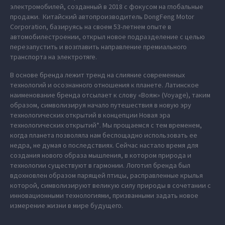
электромобилей, созданный в 2018 с фокусом на глобальные
продажи. Китайский автопроизводитель DongFeng Motor
Corporation, базируясь на своем 53-летнем опыте в
автомобилестроении, открыл новое подразделение с целью
перезапустить и возглавить направление премиального
транспорта на электротяге.
В основе бренда лежит тренд на слияние современных
технологий и осознанного отношения к планете. Латинское
наименование бренда отсылает к слову «Вояж» (Voyage), таким
образом, символизируя начало путешествия в новую эру
технологических открытий в концепции Новая эра
технологических открытий*. Мы прощаемся с тем временем,
когда планета позволяла нам беспощадно использовать ее
недра, не думая о последствиях. Сейчас настало время для
создания нового образа мышления, в котором природа и
технологии существуют в гармонии. Логотип бренда был
вдохновлен образом парящей птицы, расправленные крылья
которой, символизируют великую силу природы в сочетании с
инновационными технологиями, призванными задать новое
измерение жизни в мире будущего.