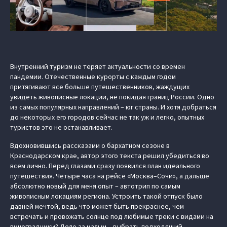
Внутренний туризм не теряет актуальности со времен
пандемии. Отечественные курорты с каждым годом
притягивают все больше путешественников, жаждущих
увидеть живописные локации, не покидая границ России. Одно
из самых популярных направлений – юг страны. И хотя добраться
до некоторых его городов сейчас не так уж и легко, опытных
туристов это не останавливает.
Вдохновившись рассказами о бархатном сезоне в
Краснодарском крае, автор этого текста решил убедиться во
всем лично. Перед глазами сразу появился план идеального
путешествия. Четыре часа на рейсе «Москва–Сочи», а дальше
абсолютно новый для меня опыт – автотрип по самым
живописным локациям региона. Устроить такой отпуск было
давней мечтой, ведь что может быть прекраснее, чем
встречать и провожать солнце под любимые треки с видами на
виноградники? Дело за малым – выбрать подходящий