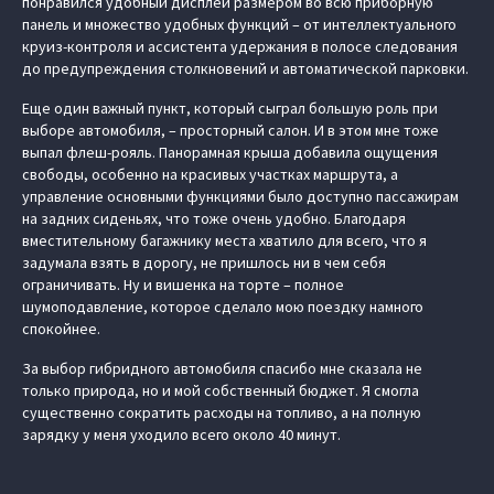
понравился удобный дисплей размером во всю приборную
панель и множество удобных функций – от интеллектуального
круиз-контроля и ассистента удержания в полосе следования
до предупреждения столкновений и автоматической парковки.
Еще один важный пункт, который сыграл большую роль при
выборе автомобиля, – просторный салон. И в этом мне тоже
выпал флеш-рояль. Панорамная крыша добавила ощущения
свободы, особенно на красивых участках маршрута, а
управление основными функциями было доступно пассажирам
на задних сиденьях, что тоже очень удобно. Благодаря
вместительному багажнику места хватило для всего, что я
задумала взять в дорогу, не пришлось ни в чем себя
ограничивать. Ну и вишенка на торте – полное
шумоподавление, которое сделало мою поездку намного
спокойнее.
За выбор гибридного автомобиля спасибо мне сказала не
только природа, но и мой собственный бюджет. Я смогла
существенно сократить расходы на топливо, а на полную
зарядку у меня уходило всего около 40 минут.